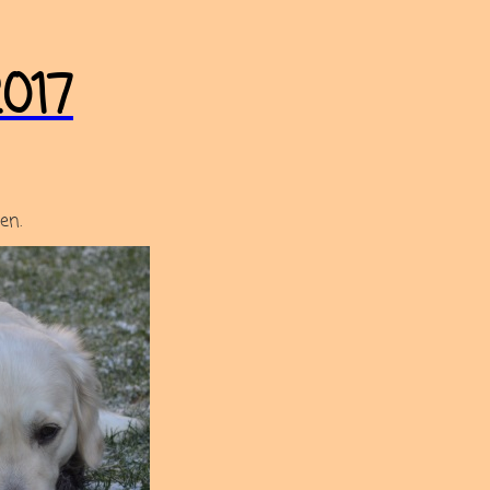
017
en.